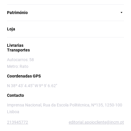
Património
Loja
Livrarias
Transportes
Autocarros: 58
Metro: Rato
Coordenadas GPS
N 38º 43' 4.45" W 9º 9' 6.62"
Contacto
Imprensa Nacional, Rua da Escola Politécnica, Nº135, 1250-100
Lisboa
213945772
editorial.apoiocliente@incm.pt