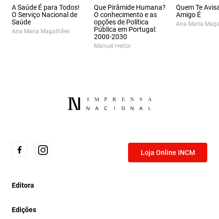
A Saúde É para Todos!
Que Pirâmide Humana?
Quem Te Avis
O Serviço Nacional de
O conhecimento e as
Amigo É
Saúde
opções de Política
Ana Maria Maga
Pública em Portugal:
Ana Maria Magalhães
2000‑2030
Manuel Heitor
Loja Online INCM
Editora
Edições