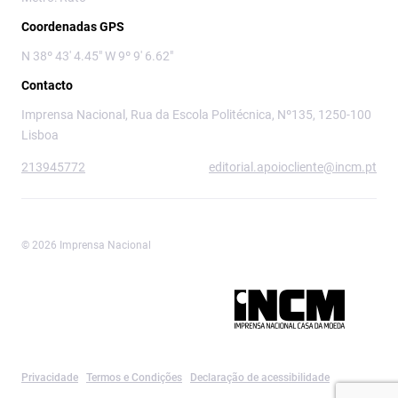
Coordenadas GPS
N 38º 43' 4.45" W 9º 9' 6.62"
Contacto
Imprensa Nacional, Rua da Escola Politécnica, Nº135, 1250-100
Lisboa
213945772
editorial.apoiocliente@incm.pt
© 2026 Imprensa Nacional
Imprensa Nacional é a marca editorial da
Privacidade
Termos e Condições
Declaração de acessibilidade