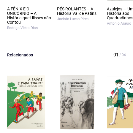
A FÉNIX E O
PÉS ROLANTES – A
Azulejos — U
UNICÓRNIO – A
História Vai de Patins
História aos
História que Ulisses não
Quadradinho
Jacinto Lucas Pires
Contou
António Araújo
Rodrigo Vieira Dias
Relacionados