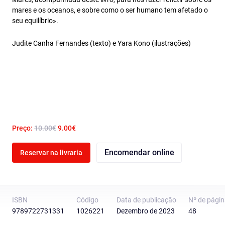
mares e os oceanos, e sobre como o ser humano tem afetado o
seu equilíbrio».
Judite Canha Fernandes (texto) e Yara Kono (ilustrações)
Preço:
10.00€
9.00€
Encomendar online
Reservar na livraria
ISBN
Código
Data de publicação
Nº de pági
9789722731331
1026221
Dezembro de 2023
48