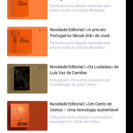
Augusto França
Partindo duma seleção realizada pelo
próprio autor, a Coleção Biblioteca...
Novidade Editorial | «A arte em
Portugal no Século XIX» de José-
Augusto França
Partindo duma seleção realizada pelo
próprio autor, a Coleção Biblioteca...
Novidade Editorial | «Os Lusíadas» de
Luís Vaz de Camões
Esta edição crítica d’Os Lusíadas com
coordenação de José Carlos...
Novidade Editorial | «Um Cento de
Cestos – Uma tecnologia sustentável
para o século XXI» de Astrid Suzano e
Esta publicação bilingue acompanha a
Fatima Durkee
exposição Um Cento de Cestos...