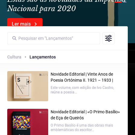
Nacional para 2020
Ler mais
Cultura
Lançamentos
Novidade Editorial | Vinte Anos de
Poesia Ortónima II. 1921 – 1933 |
Fernando Pessoa
Este volume, com edição de Ivo Castro,
reúne a poesia...
Novidade Editorial | «O Primo Basílio»
de Eça de Queirós
O Primo Basílio é uma das obras mais
emblemáticas do escritor...