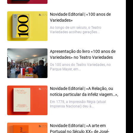
Novidade Editorial | «100 anos de
Variedades»
Ao longo de um século, o Teatro
Variedades acolheu gerações...
Apresentação do livro «100 anos de
Variedades» no Teatro Variedades
Os 100 anos do Teatro Variedades, no
Parque Mayer, em...
Novidade Editorial | «A Relação, ou
notícia particular da infeliz viagem…»,
com edição de Ana Paula Avelar
Em 1778, a Impressão Régia (atual
Imprensa Nacional) deu à...
Novidade Editorial | «A arte em
Portugal no Século XX» de José-