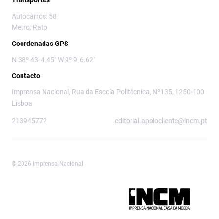
Transportes
Autocarros: 58
Metro: Rato
Coordenadas GPS
N 38º 43' 4.45" W 9º 9' 6.62"
Contacto
Imprensa Nacional, Rua da Escola Politécnica, Nº135, 1250-100
Lisboa
213945772
editorial.apoiocliente@incm.pt
© 2026 Imprensa Nacional
Imprensa Nacional é a marca editorial da