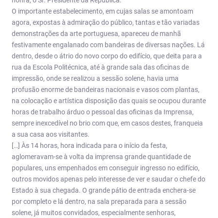
honra, o Sr. Presidente da República.
O importante estabelecimento, em cujas salas se amontoam
agora, expostas à admiração do público, tantas e tão variadas
demonstrações da arte portuguesa, apareceu de manhã
festivamente engalanado com bandeiras de diversas nações. Lá
dentro, desde o átrio do novo corpo do edifício, que deita para a
rua da Escola Politécnica, até à grande sala das oficinas de
impressão, onde se realizou a sessão solene, havia uma
profusão enorme de bandeiras nacionais e vasos com plantas,
na colocação e artística disposição das quais se ocupou durante
horas de trabalho árduo o pessoal das oficinas da Imprensa,
sempre inexcedível no brio com que, em casos destes, franqueia
a sua casa aos visitantes.
[…] Às 14 horas, hora indicada para o início da festa,
aglomeravam-se à volta da imprensa grande quantidade de
populares, uns empenhados em conseguir ingresso no edifício,
outros movidos apenas pelo interesse de ver e saudar o chefe do
Estado à sua chegada. O grande pátio de entrada enchera-se
por completo e lá dentro, na sala preparada para a sessão
solene, já muitos convidados, especialmente senhoras,