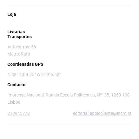
Loja
Livrarias
Transportes
Autocarros: 58
Metro: Rato
Coordenadas GPS
N 38º 43' 4.45" W 9º 9' 6.62"
Contacto
Imprensa Nacional, Rua da Escola Politécnica, Nº135, 1250-100
Lisboa
213945772
editorial.apoiocliente@incm.pt