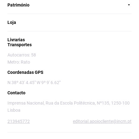
Património
Loja
Livrarias
Transportes
Autocarros: 58
Metro: Rato
Coordenadas GPS
N 38º 43' 4.45" W 9º 9' 6.62"
Contacto
Imprensa Nacional, Rua da Escola Politécnica, Nº135, 1250-100
Lisboa
213945772
editorial.apoiocliente@incm.pt