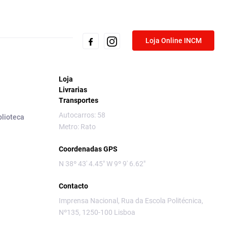
Loja Online INCM
Loja
Livrarias
Transportes
Autocarros: 58
blioteca
Metro: Rato
Coordenadas GPS
N 38º 43' 4.45" W 9º 9' 6.62"
Contacto
Imprensa Nacional, Rua da Escola Politécnica,
Nº135, 1250-100 Lisboa