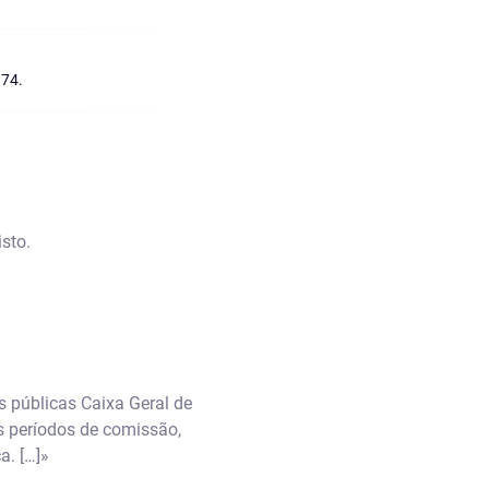
974.
sto.
 públicas Caixa Geral de
s períodos de comissão,
a. […]»