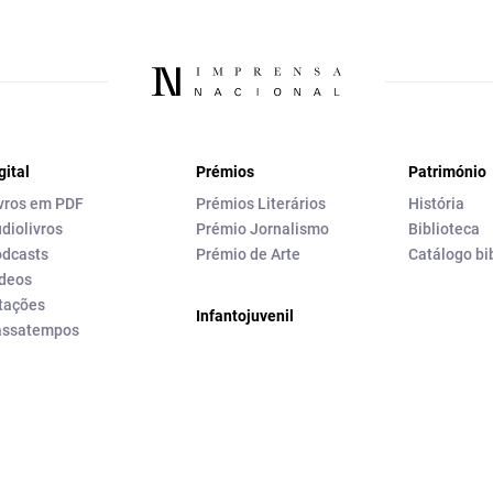
gital
Prémios
Património
vros em PDF
Prémios Literários
História
diolivros
Prémio Jornalismo
Biblioteca
dcasts
Prémio de Arte
Catálogo bi
deos
tações
Infantojuvenil
assatempos