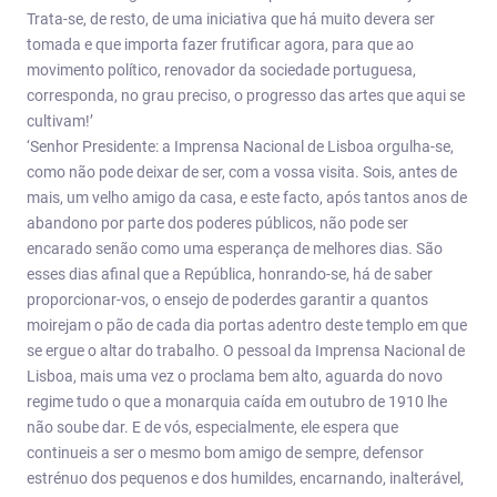
Trata-se, de resto, de uma iniciativa que há muito devera ser
tomada e que importa fazer frutificar agora, para que ao
movimento político, renovador da sociedade portuguesa,
corresponda, no grau preciso, o progresso das artes que aqui se
cultivam!’
‘Senhor Presidente: a Imprensa Nacional de Lisboa orgulha-se,
como não pode deixar de ser, com a vossa visita. Sois, antes de
mais, um velho amigo da casa, e este facto, após tantos anos de
abandono por parte dos poderes públicos, não pode ser
encarado senão como uma esperança de melhores dias. São
esses dias afinal que a República, honrando-se, há de saber
proporcionar-vos, o ensejo de poderdes garantir a quantos
moirejam o pão de cada dia portas adentro deste templo em que
se ergue o altar do trabalho. O pessoal da Imprensa Nacional de
Lisboa, mais uma vez o proclama bem alto, aguarda do novo
regime tudo o que a monarquia caída em outubro de 1910 lhe
não soube dar. E de vós, especialmente, ele espera que
continueis a ser o mesmo bom amigo de sempre, defensor
estrénuo dos pequenos e dos humildes, encarnando, inalterável,