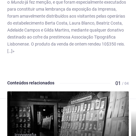
o
Mundo
já fez menção, e que foram especialmente executados
para constituir uma lembrança da exposição da Imprensa,
foram amavelmente distribuídos aos visitantes pelas operárias
do estabelecimento Berta Costa, Laura Blanco, Beatriz Costa,
Adelaide Campos e Gilda Martins, mediante qualquer donativo
destinado ao cofre da prestimosa Associação Tipográfica
Lisbonense. O produto da venda de ontem rendeu 10$350 reis.
[…]»
Conteúdos relacionados
01
/ 04
Iconografia