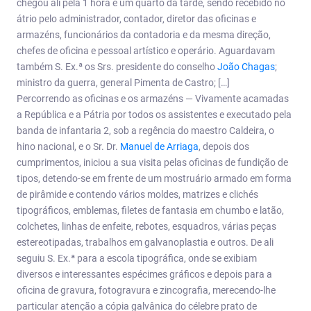
chegou ali pela 1 hora e um quarto da tarde, sendo recebido no
átrio pelo administrador, contador, diretor das oficinas e
armazéns, funcionários da contadoria e da mesma direção,
chefes de oficina e pessoal artístico e operário. Aguardavam
também S. Ex.ª os Srs. presidente do conselho
João Chagas
;
ministro da guerra, general Pimenta de Castro; […]
Percorrendo as oficinas e os armazéns — Vivamente acamadas
a República e a Pátria por todos os assistentes e executado pela
banda de infantaria 2, sob a regência do maestro Caldeira, o
hino nacional, e o Sr. Dr.
Manuel de Arriaga
, depois dos
cumprimentos, iniciou a sua visita pelas oficinas de fundição de
tipos, detendo-se em frente de um mostruário armado em forma
de pirâmide e contendo vários moldes, matrizes e clichés
tipográficos, emblemas, filetes de fantasia em chumbo e latão,
colchetes, linhas de enfeite, rebotes, esquadros, várias peças
estereotipadas, trabalhos em galvanoplastia e outros. De ali
seguiu S. Ex.ª para a escola tipográfica, onde se exibiam
diversos e interessantes espécimes gráficos e depois para a
oficina de gravura, fotogravura e zincografia, merecendo-lhe
particular atenção a cópia galvânica do célebre prato de