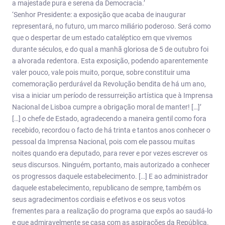
a majestade pura e serena da Democracia.’
‘Senhor Presidente: a exposição que acaba de inaugurar
representará, no futuro, um marco miliário poderoso. Será como
que o despertar de um estado cataléptico em que vivemos
durante séculos, e do qual a manhã gloriosa de 5 de outubro foi
a alvorada redentora. Esta exposição, podendo aparentemente
valer pouco, vale pois muito, porque, sobre constituir uma
comemoração perdurável da Revolução bendita de há um ano,
visa a iniciar um período de ressurreição artística que à Imprensa
Nacional de Lisboa cumpre a obrigação moral de manter! […]’
[…] o chefe de Estado, agradecendo a maneira gentil como fora
recebido, recordou o facto de há trinta e tantos anos conhecer o
pessoal da Imprensa Nacional, pois com ele passou muitas
noites quando era deputado, para rever e por vezes escrever os
seus discursos. Ninguém, portanto, mais autorizado a conhecer
os progressos daquele estabelecimento. […] E ao administrador
daquele estabelecimento, republicano de sempre, também os
seus agradecimentos cordiais e efetivos e os seus votos
frementes para a realização do programa que expôs ao saudá-lo
e que admiravelmente se casa com as aspirações da República.