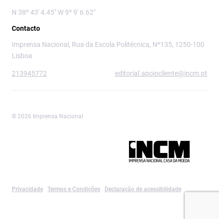
N 38º 43' 4.45" W 9º 9' 6.62"
Contacto
Imprensa Nacional, Rua da Escola Politécnica, Nº135, 1250-100
Lisboa
213945772
editorial.apoiocliente@incm.pt
© 2026 Imprensa Nacional
Imprensa Nacional é a marca editorial da
Privacidade
Termos e Condições
Declaração de acessibilidade