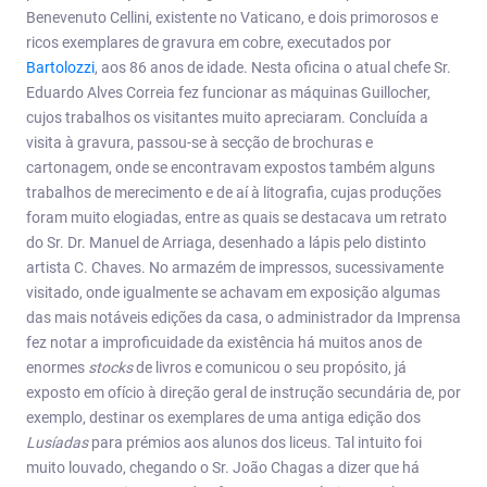
Benevenuto Cellini, existente no Vaticano, e dois primorosos e
ricos exemplares de gravura em cobre, executados por
Bartolozzi
, aos 86 anos de idade. Nesta oficina o atual chefe Sr.
Eduardo Alves Correia fez funcionar as máquinas Guillocher,
cujos trabalhos os visitantes muito apreciaram. Concluída a
visita à gravura, passou-se à secção de brochuras e
cartonagem, onde se encontravam expostos também alguns
trabalhos de merecimento e de aí à litografia, cujas produções
foram muito elogiadas, entre as quais se destacava um retrato
do Sr. Dr. Manuel de Arriaga, desenhado a lápis pelo distinto
artista C. Chaves. No armazém de impressos, sucessivamente
visitado, onde igualmente se achavam em exposição algumas
das mais notáveis edições da casa, o administrador da Imprensa
fez notar a improficuidade da existência há muitos anos de
enormes
stocks
de livros e comunicou o seu propósito, já
exposto em ofício à direção geral de instrução secundária de, por
exemplo, destinar os exemplares de uma antiga edição dos
Lusíadas
para prémios aos alunos dos liceus. Tal intuito foi
muito louvado, chegando o Sr. João Chagas a dizer que há