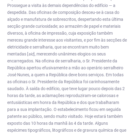
Prossegue a visita às demais dependências do edifício — a
despedida. Das oficinas de composição desceu-se à casa do
alçado e manufatura de sobrescritos, despertando esta última
secção grande curiosidade; ao armazém de papel e materiais
diversos, à oficina de impressão, cuja exposição também
mereceu grande interesse aos visitantes, e por fim às secções de
eletricidade e serralharia, que se encontram muito bem
mentadas [
sic
], merecendo unânimes elogios os seus
encarregados. Na oficina de serralharia, o Sr. Presidente da
República apertou efusivamente a mão ao operário serralheiro
José Nunes, a quem a República deve bons serviços. Em todas
as oficinas o Sr. Presidente da República foi carinhosamente
saudado. À saída do edifício, que teve lugar pouco depois das 2
horas da tarde, as aclamações reproduziram-se calorosas e
entusiásticas em honra da República e dos que trabalharam
para a sua implantação. O estabelecimento ficou em seguida
patente ao público, sendo muito visitado. Hoje estará também
exposto das 10 horas da manhã às 4 da tarde. Alguns
espécimes tipográficos, litográficos e de gravura química de que