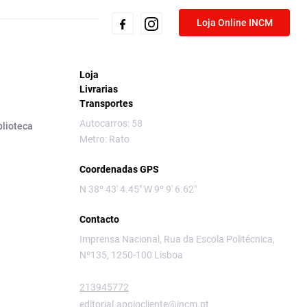
Loja Online INCM
Loja
Livrarias
Transportes
Autocarros: 58
blioteca
Metro: Rato
Coordenadas GPS
N 38º 43' 4.45" W 9º 9' 6.62"
Contacto
Imprensa Nacional, Rua da Escola Politécnica,
Nº135, 1250-100 Lisboa
213945772
editorial.apoiocliente@incm.pt