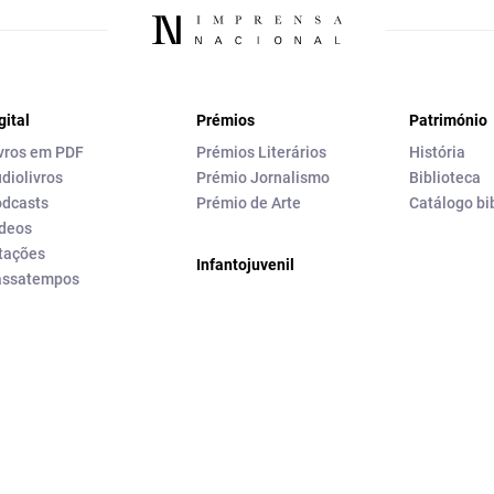
gital
Prémios
Património
vros em PDF
Prémios Literários
História
diolivros
Prémio Jornalismo
Biblioteca
dcasts
Prémio de Arte
Catálogo bi
deos
tações
Infantojuvenil
assatempos