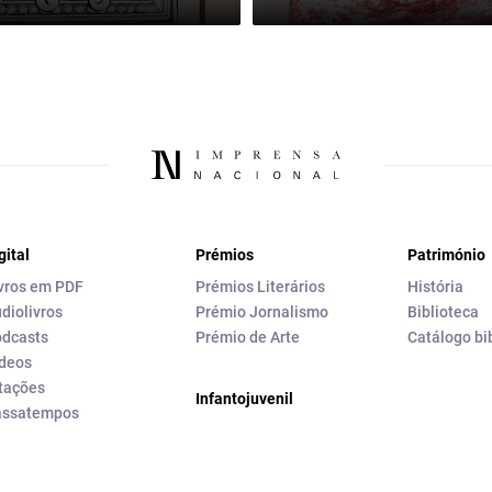
gital
Prémios
Património
vros em PDF
Prémios Literários
História
diolivros
Prémio Jornalismo
Biblioteca
dcasts
Prémio de Arte
Catálogo bi
deos
tações
Infantojuvenil
assatempos