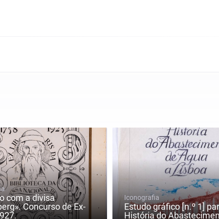
ia
 com a divisa
Iconografia
erg». Concurso de Ex-
Estudo gráfico [n.º 1] pa
1927.
História do Abasteciment