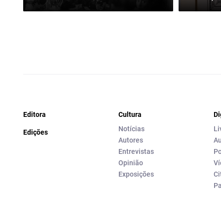
Editora
Cultura
Di
Notícias
Li
Edições
Autores
Au
Entrevistas
Po
Opinião
Ví
Exposições
Ci
P