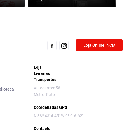
Loja Online INCM
Loja
Livrarias
Transportes
Autocarros: 58
blioteca
Metro: Rato
Coordenadas GPS
N 38º 43' 4.45" W 9º 9' 6.62"
Contacto