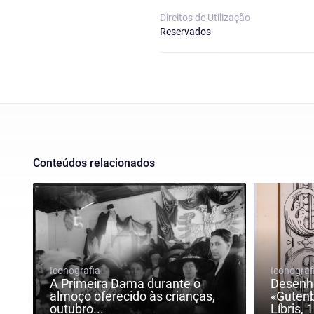
Direitos de Utilização
Reservados
Conteúdos relacionados
Iconografia
Iconograf
A Primeira Dama durante o
Desenho
almoço oferecido às crianças,
«Gutenb
outubro...
Líbris, 