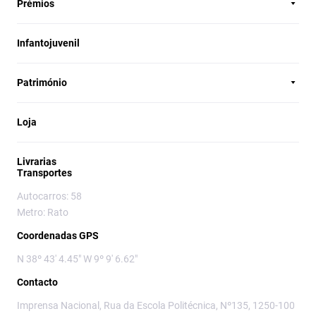
Prémios
Infantojuvenil
Património
Loja
Livrarias
Transportes
Autocarros: 58
Metro: Rato
Coordenadas GPS
N 38º 43' 4.45" W 9º 9' 6.62"
Contacto
Imprensa Nacional, Rua da Escola Politécnica, Nº135, 1250-100