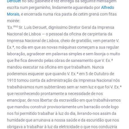
Derouet
no seu gabinete e fez entrega da seguinte mensagem
escrita num pergaminho, lindamente aguarelado por
Alfredo
Morais
, e encerrada numa rica pasta de cetim grená com fitas
moirée:
mo
‘Ex.
Sr. Luís Derouet, digníssimo Diretor Geral da Imprensa
Nacional de Lisboa — o pessoal da oficina de carpintaria da
Imprensa Nacional de Lisboa, cheio de gratidão, vem perante V.
Ex.ª, no dia em que as novas máquinas começam a sua regular
laboração, agradecer em palavras simples e sem lisonja o muito
que lhe fica devendo pelas obras de saneamento que V. Ex.ª
mandou executar na oficina em que trabalham. Nunca
poderemos esquecer que quando V. Ex.ª em 5 de Outubro de
1910 tomou conta da administração da Imprensa Nacional nós
trabalhávamos num subterrâneo sem ar nem luz e que foi V. Ex.ª
que reconhecendo prontamente a necessidade de nos
emancipar, de nos libertar da escravidão em que trabalhávamos
que mandou construir provisoriamente um barracão onde logo
nos foi permitido trabalhar à luz do dia, livrando-nos assim da
humidade que arruinava a nossa saúde e da escuridão que nos
obrigava a trabalhar à luz da eletricidade o que nos conduziria