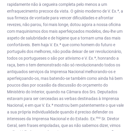
rapidamente não à cegueira completa pelo menos a um
enfraquecimento precoce da vista. O génio moderno de V. Ex.ª, a
sua firmeza de vontade para vencer dificuldades e afrontar
revezes, não parou, foi mais longe, dotou agora a nossa oficina
com maquinismos dos mais aperfeiçoados modelos, deu-lhe um
aspeto de salubridade e de higiene que a tornam uma das mais
confortáveis. Bem haja V. Ex.ª que como homem do futuro e
português dos melhores, não podia deixar de ser revolucionário,
todos os portugueses o são por ativismo e V. Ex.ª, honrando a
raça, bem o tem demonstrado não só revolucionando todos os
antiquados serviços da Imprensa Nacional melhorando-os e
aperfeiçoando-os, mas batendo-se também como ainda há bem
poucos dias por ocasião da discussão do orçamento do
Ministério do Interior, quando na Câmara dos Srs. Deputados
estavam para ser cerceadas as verbas destinadas à Imprensa
Nacional, e em que V. Ex.ª mostrou bem patentemente o que vale
a sua própria individualidade quando é preciso defender os
mo
interesses da Imprensa Nacional e do Estado. Ex.
Sr. Diretor
Geral, sem frases empoladas, que as não sabemos dizer, vimos