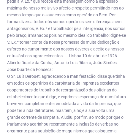
pedir a V. Ex.ª que receba esta mensagem como a expressão
máxima do nosso mais vivo afecto e respeito permitindo-nos ao
mesmo tempo que o saudemos como operário do Bem. Por
forma diversa todos nós somos operários sem diferenças nem
antagonismos, V. Ex.ª é trabalhador pela inteligência, nós somos
pelo braço, irmanados pois no mesmo ideal do trabalho; digne-se
V. Ex.ª tomar conta da nossa promessa de muita dedicação e
esforço no cumprimento dos nossos deveres e aceite os nossos
entusiásticos agradecimentos. — Lisboa 10 de abril de 1926.
Alberto Duarte da Cunha, António Luis Ribeiro, João Simões,
José Duarte da Fonseca.’
O Sr. Luís Derouet, agradecendo a manifestação, disse que tinha
em todos os operários da carpintaria da Imprensa excelentes
cooperadores do trabalho de reorganização das oficinas do
estabelecimento que dirige, e exprime a esperança de num futuro
breve ver completamente remodelada a vida da Imprensa, que
pode ter ainda detratores, mas tem já hoje à sua volta uma
grande corrente de simpatia. Aludiu, por fim, ao modo por que o
Parlamento acarinhou recentemente a inclusão de verbas no
orçamento para aquisição de maquinismos que coloquem a