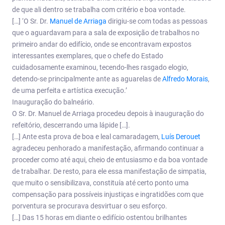
de que ali dentro se trabalha com critério e boa vontade.
[…] ‘O Sr. Dr.
Manuel de Arriaga
dirigiu-se com todas as pessoas
que o aguardavam para a sala de exposição de trabalhos no
primeiro andar do edifício, onde se encontravam expostos
interessantes exemplares, que o chefe do Estado
cuidadosamente examinou, tecendo-lhes rasgado elogio,
detendo-se principalmente ante as aguarelas de
Alfredo Morais
,
de uma perfeita e artística execução.’
Inauguração do balneário.
O Sr. Dr. Manuel de Arriaga procedeu depois à inauguração do
refeitório, descerrando uma lápide […].
[…] Ante esta prova de boa e leal camaradagem,
Luís Derouet
agradeceu penhorado a manifestação, afirmando continuar a
proceder como até aqui, cheio de entusiasmo e da boa vontade
de trabalhar. De resto, para ele essa manifestação de simpatia,
que muito o sensibilizava, constituía até certo ponto uma
compensação para possíveis injustiças e ingratidões com que
porventura se procurava desvirtuar o seu esforço.
[…] Das 15 horas em diante o edifício ostentou brilhantes