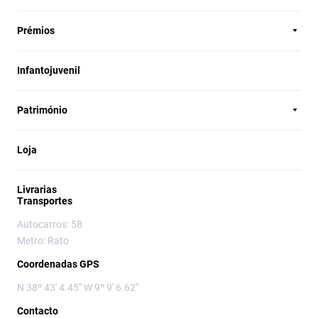
Prémios
Infantojuvenil
Património
Loja
Livrarias
Transportes
Autocarros: 58
Metro: Rato
Coordenadas GPS
N 38º 43' 4.45" W 9º 9' 6.62"
Contacto