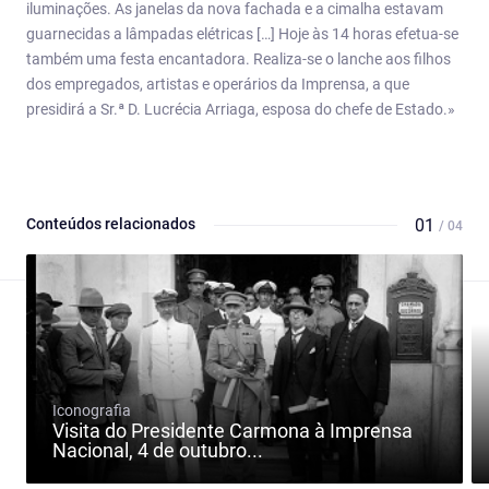
iluminações. As janelas da nova fachada e a cimalha estavam
guarnecidas a lâmpadas elétricas […] Hoje às 14 horas efetua-se
também uma festa encantadora. Realiza-se o lanche aos filhos
dos empregados, artistas e operários da Imprensa, a que
presidirá a Sr.ª D. Lucrécia Arriaga, esposa do chefe de Estado.»
Conteúdos relacionados
01
/ 04
Iconografia
Visita do Presidente Carmona à Imprensa
Nacional, 4 de outubro...