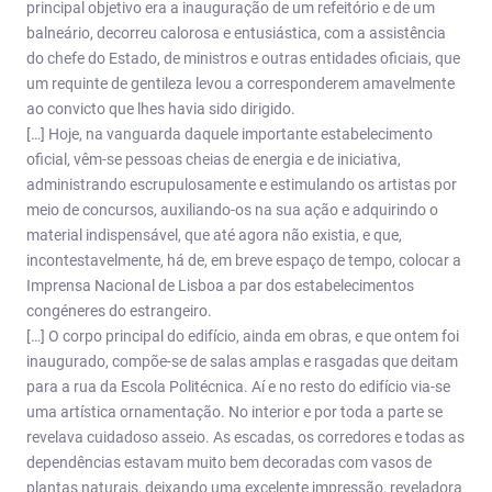
principal objetivo era a inauguração de um refeitório e de um
balneário, decorreu calorosa e entusiástica, com a assistência
do chefe do Estado, de ministros e outras entidades oficiais, que
um requinte de gentileza levou a corresponderem amavelmente
ao convicto que lhes havia sido dirigido.
[…] Hoje, na vanguarda daquele importante estabelecimento
oficial, vêm-se pessoas cheias de energia e de iniciativa,
administrando escrupulosamente e estimulando os artistas por
meio de concursos, auxiliando-os na sua ação e adquirindo o
material indispensável, que até agora não existia, e que,
incontestavelmente, há de, em breve espaço de tempo, colocar a
Imprensa Nacional de Lisboa a par dos estabelecimentos
congéneres do estrangeiro.
[…] O corpo principal do edifício, ainda em obras, e que ontem foi
inaugurado, compõe-se de salas amplas e rasgadas que deitam
para a rua da Escola Politécnica. Aí e no resto do edifício via-se
uma artística ornamentação. No interior e por toda a parte se
revelava cuidadoso asseio. As escadas, os corredores e todas as
dependências estavam muito bem decoradas com vasos de
plantas naturais, deixando uma excelente impressão, reveladora