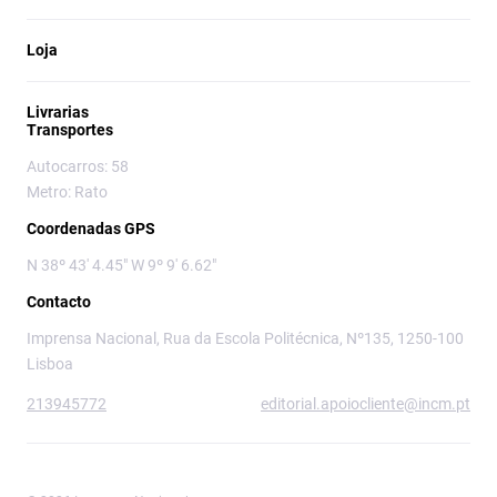
Loja
Livrarias
Transportes
Autocarros: 58
Metro: Rato
Coordenadas GPS
N 38º 43' 4.45" W 9º 9' 6.62"
Contacto
Imprensa Nacional, Rua da Escola Politécnica, Nº135, 1250-100
Lisboa
213945772
editorial.apoiocliente@incm.pt