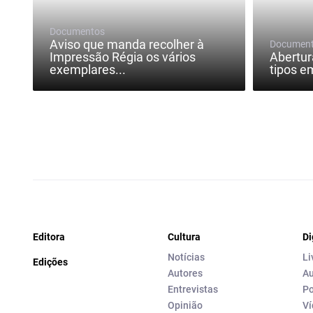
Documentos
Aviso que manda recolher à
Documen
Impressão Régia os vários
Abertur
exemplares...
tipos e
Editora
Cultura
Di
Notícias
Li
Edições
Autores
Au
Entrevistas
Po
Opinião
Ví