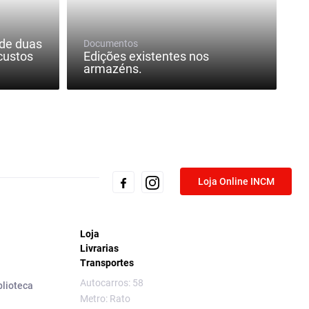
de duas
Documentos
custos
Edições existentes nos
armazéns.
Loja Online INCM
Loja
Livrarias
Transportes
Autocarros: 58
blioteca
Metro: Rato