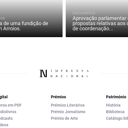
Documentos
Aprovação parlamentar 
tos
a de uma fundição de
propostas relativas aos 
m Arroios.
de coordenação...
gital
Prémios
Património
vros em PDF
Prémios Literários
História
diolivros
Prémio Jornalismo
Biblioteca
dcasts
Prémio de Arte
Catálogo bi
deos