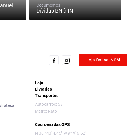
Manuel
Documentos
Dívidas BN à IN.
Loja Online INCM
Loja
Livrarias
Transportes
Autocarros: 58
blioteca
Metro: Rato
Coordenadas GPS
N 38º 43' 4.45" W 9º 9' 6.62"