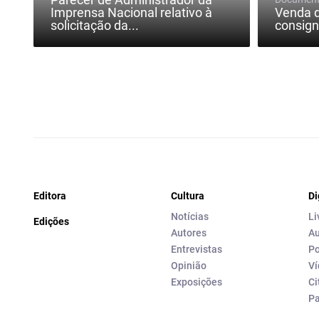
Imprensa Nacional relativo à
Venda d
solicitação da...
consig
Editora
Cultura
Di
Notícias
Li
Edições
Autores
Au
Entrevistas
Po
Opinião
Ví
Exposições
Ci
P