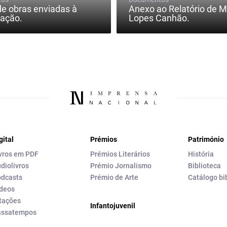
e obras enviadas à
Anexo ao Relatório de 
nação.
Lopes Canhão.
gital
Prémios
Património
vros em PDF
Prémios Literários
História
diolivros
Prémio Jornalismo
Biblioteca
dcasts
Prémio de Arte
Catálogo bi
deos
tações
Infantojuvenil
assatempos