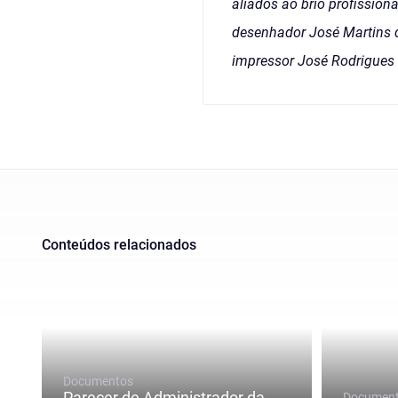
aliados ao brio profission
desenhador José Martins d
impressor José Rodrigues 
Conteúdos relacionados
Documentos
Parecer de Administrador da
Documen