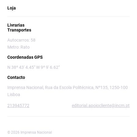
Loja
Livrarias
Transportes
Autocarros: 58
Metro: Rato
Coordenadas GPS
N 38º 43' 4.45" W 9º 9' 6.62"
Contacto
Imprensa Nacional, Rua da Escola Politécnica, Nº135, 1250-100
Lisboa
213945772
editorial.apoiocliente@incm.pt
© 2026 Imprensa Nacional