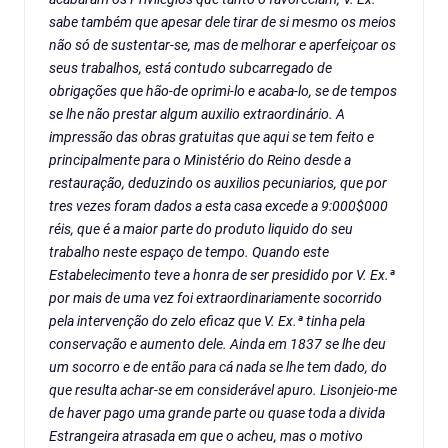
sabe também que apesar dele tirar de si mesmo os meios
não só de sustentar-se, mas de melhorar e aperfeiçoar os
seus trabalhos, está contudo subcarregado de
obrigações que hão-de oprimi-lo e acaba-lo, se de tempos
se lhe não prestar algum auxilio extraordinário. A
impressão das obras gratuitas que aqui se tem feito e
principalmente para o Ministério do Reino desde a
restauração, deduzindo os auxilios pecuniarios, que por
tres vezes foram dados a esta casa excede a 9:000$000
réis, que é a maior parte do produto liquido do seu
trabalho neste espaço de tempo. Quando este
Estabelecimento teve a honra de ser presidido por V. Ex.ª
por mais de uma vez foi extraordinariamente socorrido
pela intervenção do zelo eficaz que V. Ex.ª tinha pela
conservação e aumento dele. Ainda em 1837 se lhe deu
um socorro e de então para cá nada se lhe tem dado, do
que resulta achar-se em considerável apuro. Lisonjeio-me
de haver pago uma grande parte ou quase toda a divida
Estrangeira atrasada em que o acheu, mas o motivo