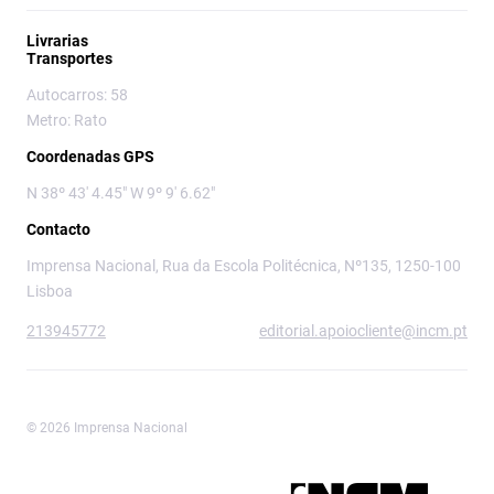
Livrarias
Transportes
Autocarros: 58
Metro: Rato
Coordenadas GPS
N 38º 43' 4.45" W 9º 9' 6.62"
Contacto
Imprensa Nacional, Rua da Escola Politécnica, Nº135, 1250-100
Lisboa
213945772
editorial.apoiocliente@incm.pt
© 2026 Imprensa Nacional