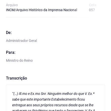
Arquivo
Cota
T
INCM/Arquivo Histórico da Imprensa Nacional
057
R
De:
Administrador Geral
Para:
Ministro do Reino
Transcrição
“(…) Ill.mo e Ex.mo Snr. Ninguém melhor do que V. Ex.ª
sabe que este importante Estabelecimento ficou
entregue aos seus próprios recursos desde que se lhe
acabaram os Privilégios que tanto o favoreciam; V. Ex.ª