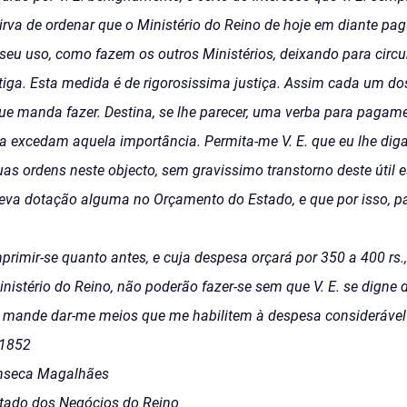
sirva de ordenar que o Ministério do Reino de hoje em diante p
seu uso, como fazem os outros Ministérios, deixando para circ
iga. Esta medida é de rigorosissima justiça. Assim cada um do
e manda fazer. Destina, se lhe parecer, uma verba para pagame
a excedam aquela importância. Permita-me V. E. que eu lhe dig
uas ordens neste objecto, sem gravissimo transtorno deste útil 
eva dotação alguma no Orçamento do Estado, e que por isso, p
imprimir-se quanto antes, e cuja despesa orçará por 350 a 400 rs.
nistério do Reino, não poderão fazer-se sem que V. E. se digne 
 mande dar-me meios que me habilitem à despesa consideráve
 1852
Fonseca Magalhães
Estado dos Negócios do Reino