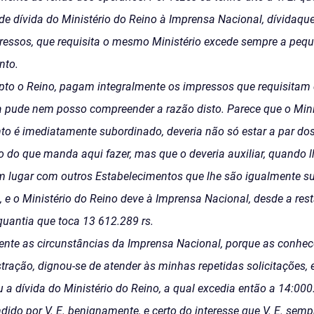
de dívida do Ministério do Reino à Imprensa Nacional, dívidaq
essos, que requisita o mesmo Ministério excede sempre a pequ
nto.
epto o Reino, pagam integralmente os impressos que requisitam
a pude nem posso compreender a razão disto. Parece que o Mini
o é imediatamente subordinado, deveria não só estar a par dos 
 do que manda aqui fazer, mas que o deveria auxiliar, quando 
 lugar com outros Estabelecimentos que lhe são igualmente su
 e o Ministério do Reino deve à Imprensa Nacional, desde a res
uantia que toca 13 612.289 rs.
mente as circunstâncias da Imprensa Nacional, porque as conhec
ração, dignou-se de atender às minhas repetidas solicitações,
 a dívida do Ministério do Reino, a qual excedia então a 14:000
ido por V. E. benignamente, e certo do interesse que V. E. sem