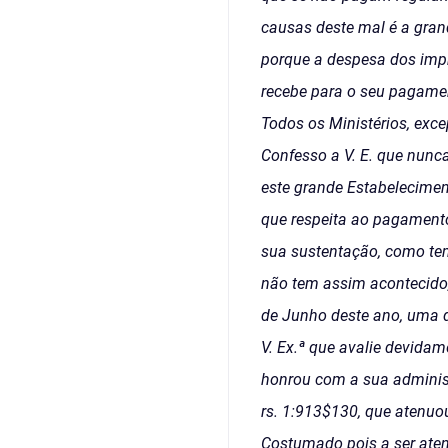
causas deste mal é a gran
porque a despesa dos impr
recebe para o seu pagame
Todos os Ministérios, exc
Confesso a V. E. que nunc
este grande Estabeleciment
que respeita ao pagamento
sua sustentação, como tem
não tem assim acontecido,
de Junho deste ano, uma q
V. Ex.ª que avalie devida
honrou com a sua administ
rs. 1:913$130, que atenuou
Costumado pois a ser atend