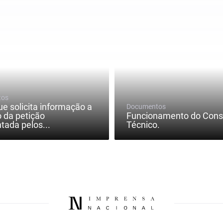
tos
ue solicita informação a
Documentos
o da petição
Funcionamento do Cons
tada pelos...
Técnico.