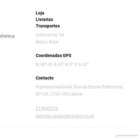
Loja
Livrarias
Transportes
Autocarros: 58
blioteca
Metro: Rato
Coordenadas GPS
N 38º 43' 4.45" W 9º 9' 6.62"
Contacto
Imprensa Nacional, Rua da Escola Politécnica,
Nº135, 1250-100 Lisboa
213945772
editorial.apoiocliente@incm.pt