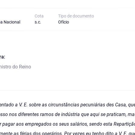
Cota
Tipo de documento
a Nacional
s.c.
Ofício
ra:
nistro do Reino
entado a V. E. sobre as circunstâncias pecuniárias des Casa, qu
sso nos diferentes ramos de indústria que aqui se praticam, 
er pagar aos empregados os seus salários, sendo esta Repartiç
nte as férias dos operários. Por vezes eu tenho dito a V. E. q