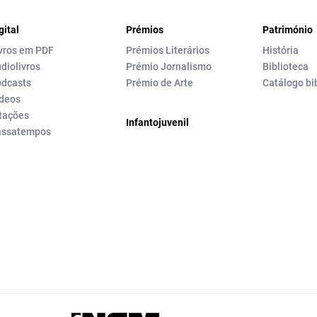
gital
Prémios
Património
vros em PDF
Prémios Literários
História
diolivros
Prémio Jornalismo
Biblioteca
dcasts
Prémio de Arte
Catálogo bi
deos
tações
Infantojuvenil
assatempos