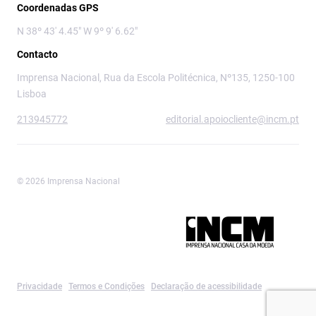
Coordenadas GPS
N 38º 43' 4.45" W 9º 9' 6.62"
Contacto
Imprensa Nacional, Rua da Escola Politécnica, Nº135, 1250-100
Lisboa
213945772
editorial.apoiocliente@incm.pt
© 2026 Imprensa Nacional
Imprensa Nacional é a marca editorial da
Privacidade
Termos e Condições
Declaração de acessibilidade