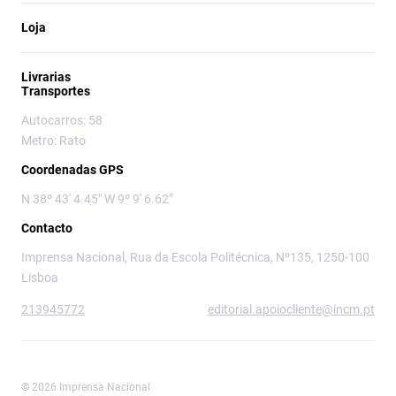
Loja
Livrarias
Transportes
Autocarros: 58
Metro: Rato
Coordenadas GPS
N 38º 43' 4.45" W 9º 9' 6.62"
Contacto
Imprensa Nacional, Rua da Escola Politécnica, Nº135, 1250-100
Lisboa
213945772
editorial.apoiocliente@incm.pt
© 2026 Imprensa Nacional