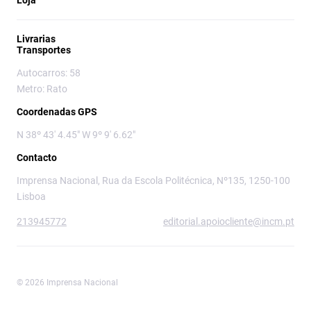
Loja
Livrarias
Transportes
Autocarros: 58
Metro: Rato
Coordenadas GPS
N 38º 43' 4.45" W 9º 9' 6.62"
Contacto
Imprensa Nacional, Rua da Escola Politécnica, Nº135, 1250-100
Lisboa
213945772
editorial.apoiocliente@incm.pt
© 2026 Imprensa Nacional