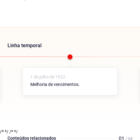
Linha temporal
1 de julho de 1922
Melhoria de vencimentos.
/* */
/* */
Conteúdos relacionados
01
/ 04