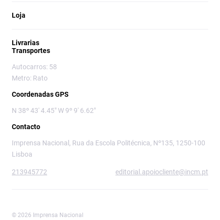
Loja
Livrarias
Transportes
Autocarros: 58
Metro: Rato
Coordenadas GPS
N 38º 43' 4.45" W 9º 9' 6.62"
Contacto
Imprensa Nacional, Rua da Escola Politécnica, Nº135, 1250-100
Lisboa
213945772
editorial.apoiocliente@incm.pt
© 2026 Imprensa Nacional