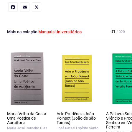
Facebook
Email
X
Mais na coleção
Manuais Universitários
Maria Velho da Costa:
Arte Prudência João
A Palavra Su
Uma Poética de
Poinsot (João de São
Silêncio e Pr
Au(c)toria
Tomás)
Sentido em Ver
Ferreira
Maria José Carneiro Dias
José Rafael Espírito Santo