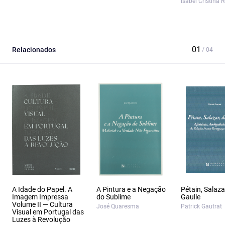
Isabel Cristina 
Relacionados
A Idade do Papel. A
A Pintura e a Negação
Pétain, Salaza
Imagem Impressa
do Sublime
Gaulle
Volume II — Cultura
José Quaresma
Patrick Gautrat
Visual em Portugal das
Luzes à Revolução