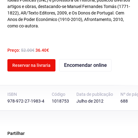
Ideias Políticas (UNL) e professora de História; publicou diversos
artigos e obras, destacando-se Manuel Fernandes Tomás (1771-
1822), AR/Texto Editores, 2009, e Os Donos de Portugal. Cem
Anos de Poder Económico (1910-2010), Afrontamento, 2010,
como co-autora.
Preço:
52.00€
36.40€
Encomendar online
Reservar na livraria
ISBN
Código
Data de publicação
Nº de pá
978-972-27-1983-4
1018753
Julho de 2012
688
Partilhar