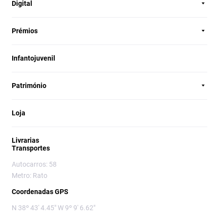
Digital
Prémios
Infantojuvenil
Património
Loja
Livrarias
Transportes
Autocarros: 58
Metro: Rato
Coordenadas GPS
N 38º 43' 4.45" W 9º 9' 6.62"