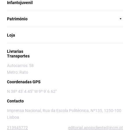
Infantojuvenil
Património
Loja
Livrarias
Transportes
Autocarros: 58
Metro: Rato
Coordenadas GPS
N 38º 43' 4.45" W 9º 9' 6.62"
Contacto
Imprensa Nacional, Rua da Escola Politécnica, Nº135, 1250-100
Lisboa
213945772
editorial.apoiocliente@incm.pt