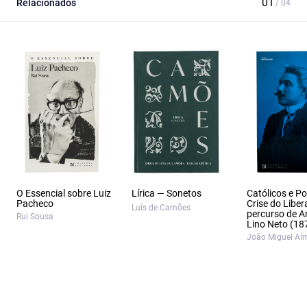
Relacionados
O Essencial sobre Luiz
Lírica — Sonetos
Católicos e Po
Pacheco
Crise do Liber
Luís de Camões
percurso de A
Rui Sousa
Lino Neto (18
João Miguel Al