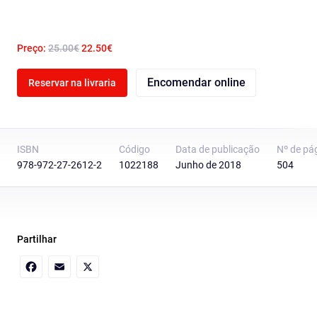
Preço:
25.00€
22.50€
Encomendar online
Reservar na livraria
ISBN
Código
Data de publicação
Nº de pá
978-972-27-2612-2
1022188
Junho de 2018
504
Partilhar
Facebook
Email
X