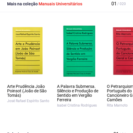
Mais na coleção
Manuais Universitários
Arte Prudência João
A Palavra Submersa.
O Petrarquis
Poinsot (João de São
Silêncio e Produção de
Português do
Tomás)
Sentido em Vergílio
Cancioneiro G
Ferreira
Camões
José Rafael Espírito Santo
Isabel Cristina Rodrigues
Rita Marnoto