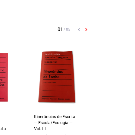
Itinerâncias de Escrita
A Modernidade
— Escola/Ecologia —
Filosófica de Franc
al a
Vol. III
Suárez