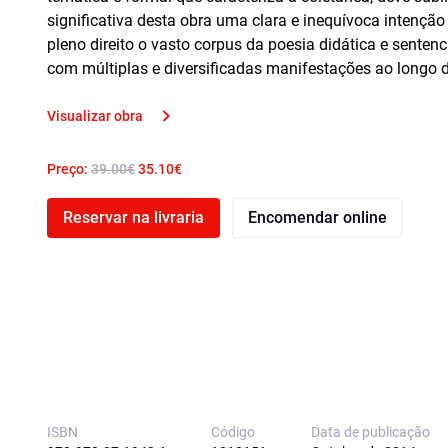
significativa desta obra uma clara e inequívoca intenção d
pleno direito o vasto corpus da poesia didática e senten
com múltiplas e diversificadas manifestações ao longo da
Visualizar obra
Preço:
39.00€
35.10€
Reservar na livraria
Encomendar online
ISBN
Código
Data de publicação