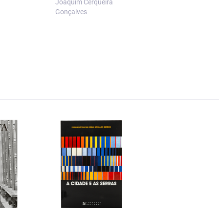
Joaquim Cerqueira
Gonçalo Meireles M
Gonçalves