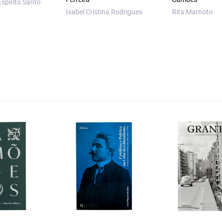
Espírito Santo
Isabel Cristina Rodrigues
Rita Marnoto