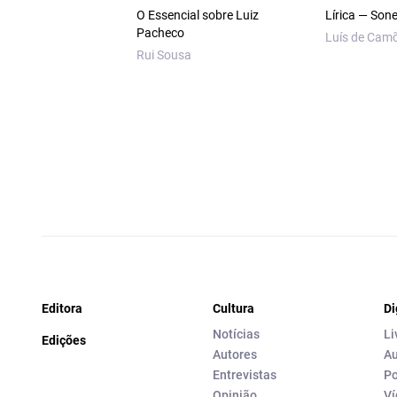
O Essencial sobre Luiz
Lírica — Son
Pacheco
Luís de Cam
Rui Sousa
Editora
Cultura
Di
Notícias
Li
Edições
Autores
Au
Entrevistas
Po
Opinião
Ví