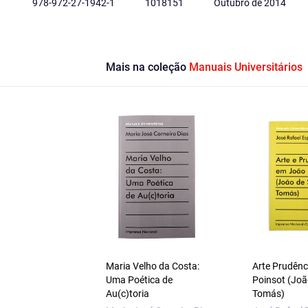
978-972-27-1942-1
1018151
Outubro de 2014
Mais na coleção
Manuais Universitários
Maria Velho da Costa:
Arte Prudênc
Uma Poética de
Poinsot (Joã
Au(c)toria
Tomás)