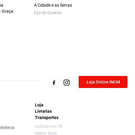
ua
A Cidade e as Serras
– Graça
Eça de Queirós
Loja Online INCM
Loja
Livrarias
Transportes
Autocarros: 58
blioteca
Metro: Rato