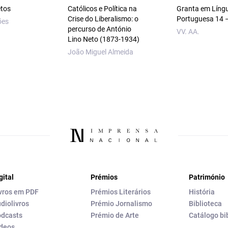
etos
Católicos e Política na
Granta em Líng
Crise do Liberalismo: o
Portuguesa 14 
ões
percurso de António
VV. AA.
Lino Neto (1873‑1934)
João Miguel Almeida
gital
Prémios
Património
vros em PDF
Prémios Literários
História
diolivros
Prémio Jornalismo
Biblioteca
dcasts
Prémio de Arte
Catálogo bi
deos