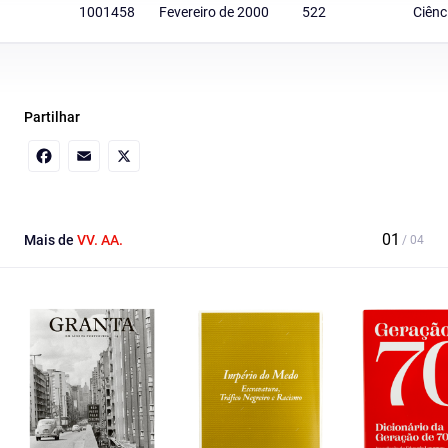
1001458
Fevereiro de 2000
522
Ciênc
Partilhar
Facebook
Email
X
Mais de
VV. AA.