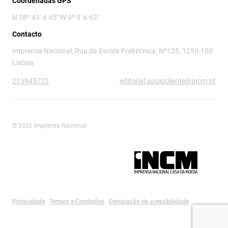
Coordenadas GPS
N 38º 43' 4.45" W 9º 9' 6.62"
Contacto
Imprensa Nacional, Rua da Escola Politécnica, Nº135, 1250-100
Lisboa
213945772
editorial.apoiocliente@incm.pt
© 2026 Imprensa Nacional
Imprensa Nacional é a marca editorial da
Privacidade
Termos e Condições
Declaração de acessibilidade