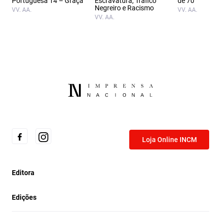
Portuguesa 14 – Graça
Escravatura, Tráfico
de 70
Negreiro e Racismo
VV. AA.
VV. AA.
VV. AA.
Loja Online INCM
Editora
Edições