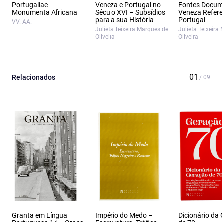
Portugaliae
Veneza e Portugal no
Fontes Docum
Monumenta Africana
Século XVI – Subsídios
Veneza Refere
para a sua História
Portugal
VV. AA.
Julieta Teixeira Marques de
Julieta Teixeira
Oliveira
Oliveira
Relacionados
Granta em Língua
Império do Medo –
Dicionário da