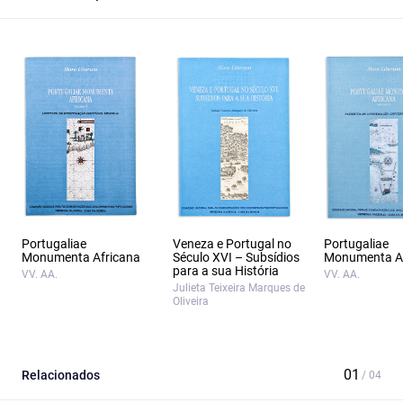
Portugaliae
Veneza e Portugal no
Portugaliae
Monumenta Africana
Século XVI – Subsídios
Monumenta Af
para a sua História
VV. AA.
VV. AA.
Julieta Teixeira Marques de
Oliveira
Relacionados