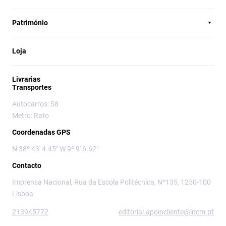
Património
Loja
Livrarias
Transportes
Autocarros: 58
Metro: Rato
Coordenadas GPS
N 38º 43' 4.45" W 9º 9' 6.62"
Contacto
Imprensa Nacional, Rua da Escola Politécnica, Nº135, 1250-100
Lisboa
213945772
editorial.apoiocliente@incm.pt