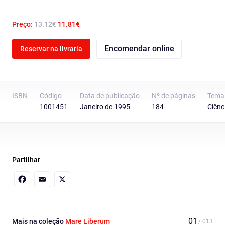
Preço:
13.12€
11.81€
Encomendar online
Reservar na livraria
ISBN
Código
Data de publicação
Nº de páginas
Tema
1001451
Janeiro de 1995
184
Ciênc
Partilhar
Facebook
Email
X
Mais na coleção
Mare Liberum