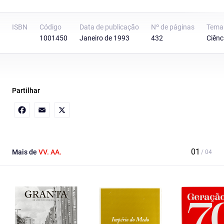
ISBN
Código
Data de publicação
Nº de páginas
Tema
1001450
Janeiro de 1993
432
Ciênc
Partilhar
Facebook
Email
X
Mais de
VV. AA.