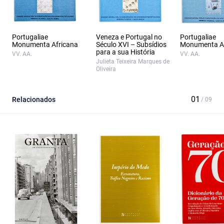
Portugaliae
Veneza e Portugal no
Portugaliae
Monumenta Africana
Século XVI – Subsídios
Monumenta Af
para a sua História
VV. AA.
VV. AA.
Julieta Teixeira Marques de
Oliveira
Relacionados