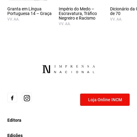
Granta em Língua
Império do Medo –
Dicionário da
Portuguesa 14 – Graça
Escravatura, Tráfico
de 70
Negreiro e Racismo
VV. AA.
VV. AA.
VV. AA.
Loja Online INCM
Editora
Edições