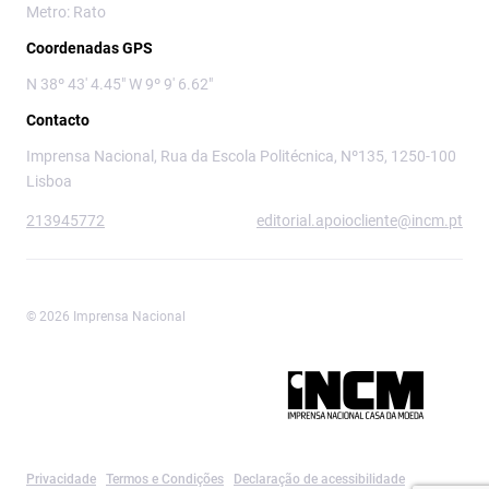
Metro: Rato
Coordenadas GPS
N 38º 43' 4.45" W 9º 9' 6.62"
Contacto
Imprensa Nacional, Rua da Escola Politécnica, Nº135, 1250-100
Lisboa
213945772
editorial.apoiocliente@incm.pt
© 2026 Imprensa Nacional
Imprensa Nacional é a marca editorial da
Privacidade
Termos e Condições
Declaração de acessibilidade