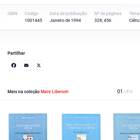
ISBN
Código
Data de publicação
Nº de páginas
Tema
1001445
Janeiro de 1994
328; 456
Ciênc
Partilhar
Facebook
Email
X
Mais na coleção
Mare Liberum