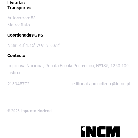
Livrarias
Transportes
Autocarros: 58
Metro: Rato
Coordenadas GPS
N 38º 43' 4.45" W 9º 9' 6.62"
Contacto
Imprensa Nacional, Rua da Escola Politécnica, Nº135, 1250-100
Lisboa
213945772
editorial.apoiocliente@incm.pt
© 2026 Imprensa Nacional
Imprensa Nacional é a marca editorial da