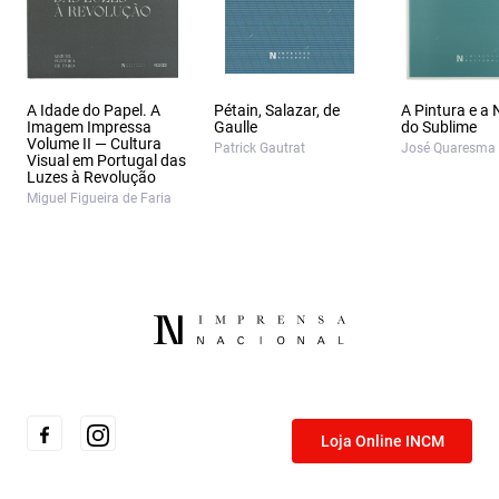
A Idade do Papel. A
Pétain, Salazar, de
A Pintura e a
Imagem Impressa
Gaulle
do Sublime
Volume II — Cultura
Patrick Gautrat
José Quaresma
Visual em Portugal das
Luzes à Revolução
Miguel Figueira de Faria
Loja Online INCM