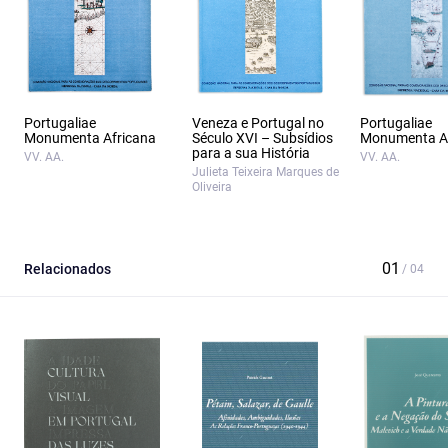
Portugaliae
Veneza e Portugal no
Portugaliae
Monumenta Africana
Século XVI – Subsídios
Monumenta Af
para a sua História
VV. AA.
VV. AA.
Julieta Teixeira Marques de
Oliveira
Relacionados