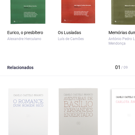
Eurico, o presbítero
Os Lusíadas
Memórias dum
Alexandre Herculano
Luís de Camões
António Pedro L
Mendonça
Relacionados