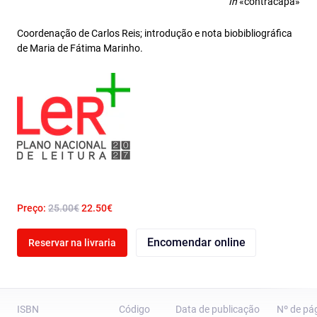
In
«contracapa»
Coordenação de Carlos Reis; introdução e nota biobibliográfica
de Maria de Fátima Marinho.
Preço:
25.00€
22.50€
Encomendar online
Reservar na livraria
ISBN
Código
Data de publicação
Nº de pá