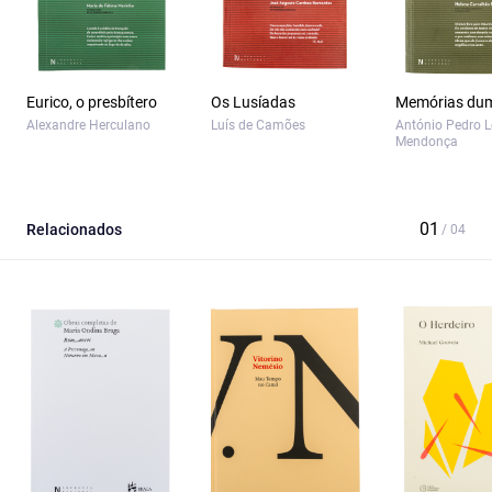
Eurico, o presbítero
Os Lusíadas
Memórias dum
Alexandre Herculano
Luís de Camões
António Pedro L
Mendonça
Relacionados