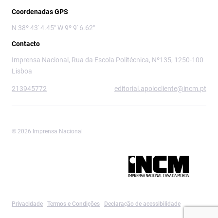
Coordenadas GPS
N 38º 43' 4.45" W 9º 9' 6.62"
Contacto
Imprensa Nacional, Rua da Escola Politécnica, Nº135, 1250-100
Lisboa
213945772
editorial.apoiocliente@incm.pt
© 2026 Imprensa Nacional
Imprensa Nacional é a marca editorial da
Privacidade
Termos e Condições
Declaração de acessibilidade