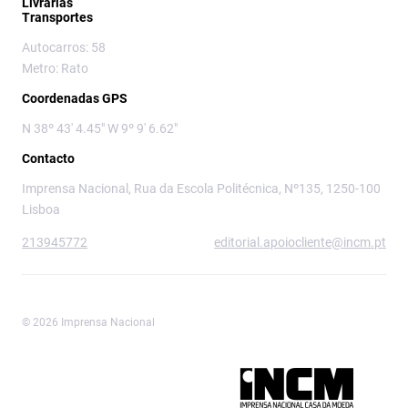
Livrarias
Transportes
Autocarros: 58
Metro: Rato
Coordenadas GPS
N 38º 43' 4.45" W 9º 9' 6.62"
Contacto
Imprensa Nacional, Rua da Escola Politécnica, Nº135, 1250-100
Lisboa
213945772
editorial.apoiocliente@incm.pt
© 2026 Imprensa Nacional
Imprensa Nacional é a marca editorial da