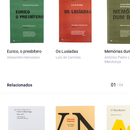
Eurico, o presbítero
Os Lusíadas
Memórias dum
Alexandre Herculano
Luís de Camões
António Pedro L
Mendonça
Relacionados