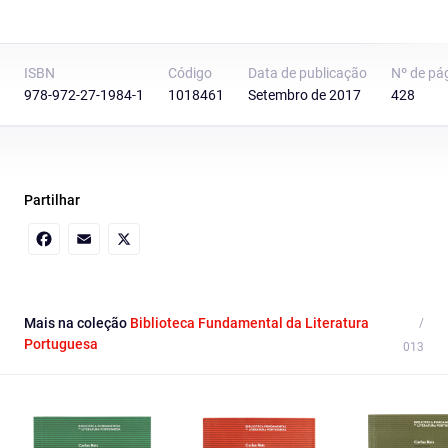
ISBN
Código
Data de publicação
Nº de pá
978-972-27-1984-1
1018461
Setembro de 2017
428
Partilhar
Facebook
Email
X
Mais na coleção
Biblioteca Fundamental da Literatura
Portuguesa