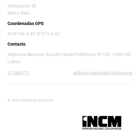
Autocarros: 58
Metro: Rato
Coordenadas GPS
N 38º 43' 4.45" W 9º 9' 6.62"
Contacto
Imprensa Nacional, Rua da Escola Politécnica, Nº135, 1250-100
Lisboa
213945772
editorial.apoiocliente@incm.pt
© 2026 Imprensa Nacional
Imprensa Nacional é a marca editorial da