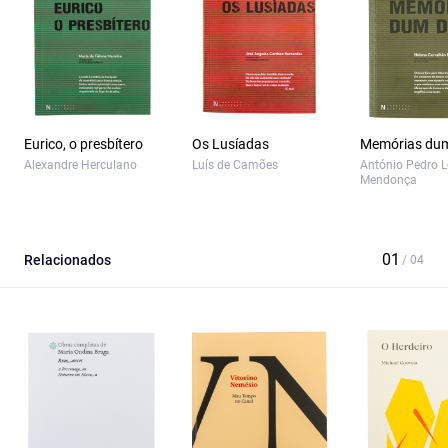
Eurico, o presbítero
Os Lusíadas
Memórias dum
Alexandre Herculano
Luís de Camões
António Pedro L
Mendonça
Relacionados