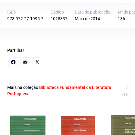
ISBN
Código
Data de publicação
Nº de pá
978-972-27-1995-7
1018337
Maio de 2014
136
Partilhar
Facebook
Email
X
Mais na coleção
Biblioteca Fundamental da Literatura
Portuguesa