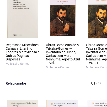
Regressos Miscelânea
Obras Completas de M.
Obras Comple
Carnaval Literário
Teixeira-Gomes —
Teixeira Gome
Londres Maravilhosa e
Inventário de Junho;
Inventário de
Outras Páginas
Cartas sem Moral
Cartas sem M
Dispersas
Nenhuma; Agosto Azul
Nenhuma; Ago
— Vol. I
– VOL. I
M. Teixeira-Gomes
M. Teixeira-Gomes
M. Teixeira-Gom
Relacionados