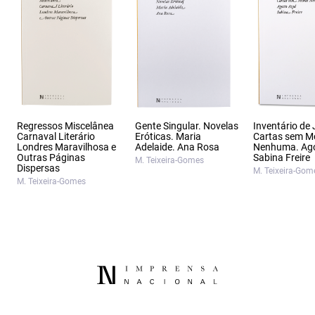
Regressos Miscelânea
Gente Singular. Novelas
Inventário de
Carnaval Literário
Eróticas. Maria
Cartas sem M
Londres Maravilhosa e
Adelaide. Ana Rosa
Nenhuma. Ago
Outras Páginas
Sabina Freire
M. Teixeira-Gomes
Dispersas
M. Teixeira-Gom
M. Teixeira-Gomes