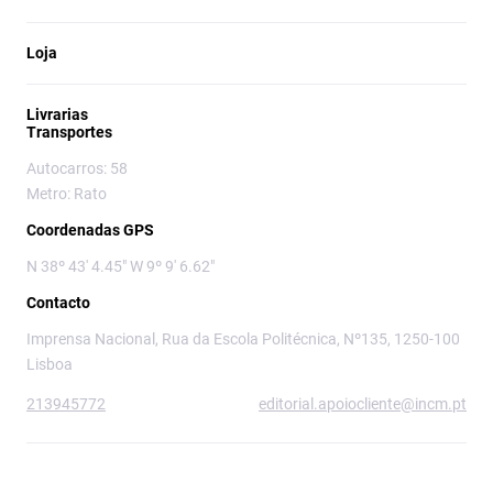
Loja
Livrarias
Transportes
Autocarros: 58
Metro: Rato
Coordenadas GPS
N 38º 43' 4.45" W 9º 9' 6.62"
Contacto
Imprensa Nacional, Rua da Escola Politécnica, Nº135, 1250-100
Lisboa
213945772
editorial.apoiocliente@incm.pt