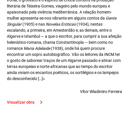
ironia, o grotesco e o espírito de crítica comuns na produção
literária de Teixeira-Gomes, viageiro pelo mundo europeu e
apaixonado pela vivência mediterrânica. A relação homem-
mulher apresenta-se-nos vibrante em alguns contos da
Gente
Singular
(1905) e nas
Novelas Eróticas
(1934), nestas
escalando, a primeira, em Amesterdão e, as demais, entre o
Algarve e Istambul — a que o escritor, para cumprir a sua afeição
helenístico-romana, chama Constantinopla — bem como no
romance
Maria Adelaide
(1938), onde há quem procure
encontrar um sopro autobiográfico. Vão os leitores da INCM ter
o gosto de saborear traços de um Algarve passado e atinar com
terras europeias e norte-africanas que ao tempo do escritor
ainda viviam os encantos poéticos, os sortilégios e os lampejos
do desconhecido […]»
Vítor Wladimiro Ferreira
Visualizar obra