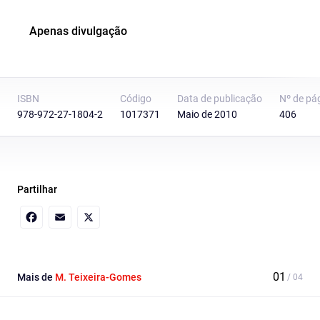
Apenas divulgação
ISBN
Código
Data de publicação
Nº de pá
978-972-27-1804-2
1017371
Maio de 2010
406
Partilhar
Facebook
Email
X
Mais de
M. Teixeira-Gomes