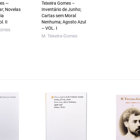
mes —
Teixeira Gomes –
ar; Novelas
Inventário de Junho;
ia
Cartas sem Moral
l. II
Nenhuma; Agosto Azul
– VOL. I
Gomes
M. Teixeira-Gomes