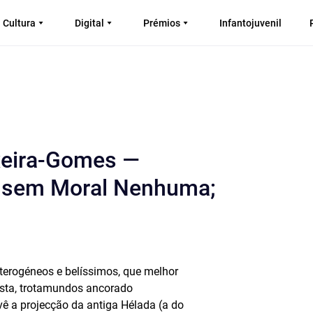
Cultura
Digital
Prémios
Infantojuvenil
xeira-Gomes —
as sem Moral Nenhuma;
eterogéneos e belíssimos, que melhor
ista, trotamundos ancorado
vê a projecção da antiga Hélada (a do