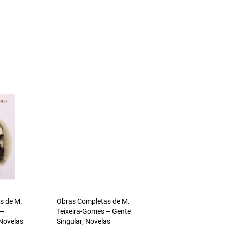
s de M.
Obras Completas de M.
 —
Teixeira-Gomes – Gente
 Novelas
Singular; Novelas