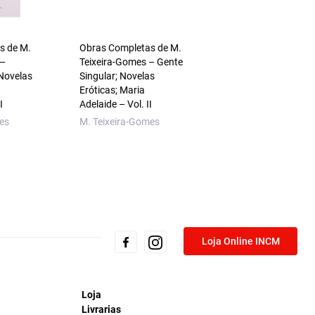
s de M.
Obras Completas de M.
O Essencial sobre L
 —
Teixeira-Gomes – Gente
Pacheco
 Novelas
Singular; Novelas
Rui Sousa
Eróticas; Maria
I
Adelaide – Vol. II
es
M. Teixeira-Gomes
Loja Online INCM
Loja
Livrarias