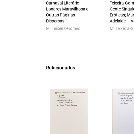
Carnaval Literário
Teixeira-Go
Londres Maravilhosa e
Gente Singul
Outras Páginas
Eróticas; Mar
Dispersas
Adelaide — Vo
M. Teixeira-Gomes
M. Teixeira-
Relacionados