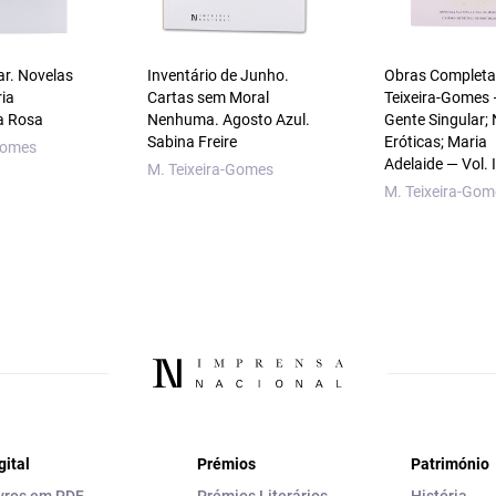
ar. Novelas
Inventário de Junho.
Obras Completa
ria
Cartas sem Moral
Teixeira-Gomes
a Rosa
Nenhuma. Agosto Azul.
Gente Singular;
Sabina Freire
Eróticas; Maria
Gomes
Adelaide — Vol. I
M. Teixeira-Gomes
M. Teixeira-Gom
gital
Prémios
Património