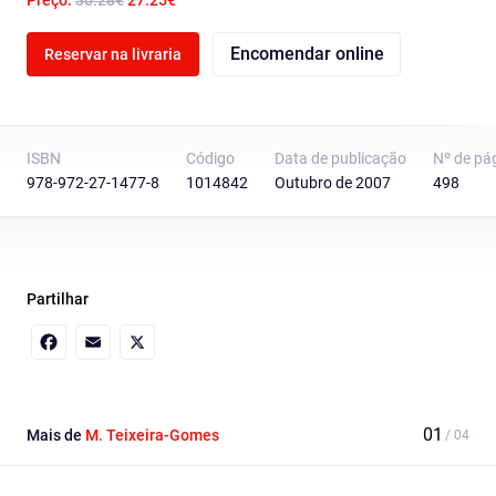
Preço:
30.28€
27.25€
Encomendar online
Reservar na livraria
ISBN
Código
Data de publicação
Nº de pá
978-972-27-1477-8
1014842
Outubro de 2007
498
Partilhar
Facebook
Email
X
Mais de
M. Teixeira-Gomes