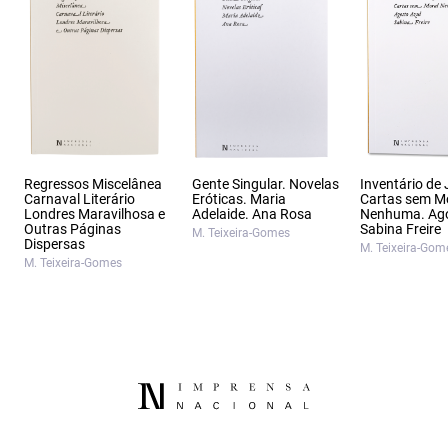
Regressos Miscelânea
Gente Singular. Novelas
Inventário de
Carnaval Literário
Eróticas. Maria
Cartas sem M
Londres Maravilhosa e
Adelaide. Ana Rosa
Nenhuma. Ago
Outras Páginas
Sabina Freire
M. Teixeira-Gomes
Dispersas
M. Teixeira-Gom
M. Teixeira-Gomes