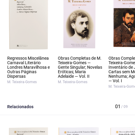
Regressos Miscelânea
Obras Completas de M.
Obras Comple
Carnaval Literário
Teixeira-Gomes —
Teixeira-Gom
Londres Maravilhosa e
Gente Singular; Novelas
Inventário de
Outras Páginas
Eróticas; Maria
Cartas sem M
Dispersas
Adelaide — Vol. II
Nenhuma; Ago
— Vol. I
M. Teixeira-Gomes
M. Teixeira-Gomes
M. Teixeira-Gom
Relacionados