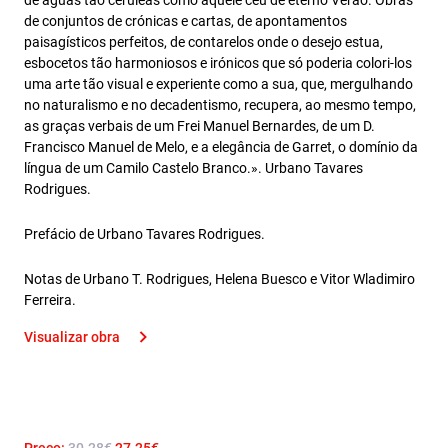
de águas tão cerúleas como aquele céu de eterno Verão. Obras
de conjuntos de crónicas e cartas, de apontamentos
paisagísticos perfeitos, de contarelos onde o desejo estua,
esbocetos tão harmoniosos e irónicos que só poderia colori-los
uma arte tão visual e experiente como a sua, que, mergulhando
no naturalismo e no decadentismo, recupera, ao mesmo tempo,
as graças verbais de um Frei Manuel Bernardes, de um D.
Francisco Manuel de Melo, e a elegância de Garret, o domínio da
língua de um Camilo Castelo Branco.». Urbano Tavares
Rodrigues.
Prefácio de Urbano Tavares Rodrigues.
Notas de Urbano T. Rodrigues, Helena Buesco e Vitor Wladimiro
Ferreira.
Visualizar obra