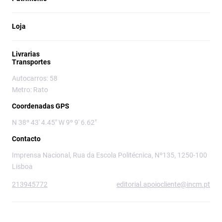
Loja
Livrarias
Transportes
Autocarros: 58
Metro: Rato
Coordenadas GPS
N 38º 43' 4.45" W 9º 9' 6.62"
Contacto
Imprensa Nacional, Rua da Escola Politécnica, Nº135, 1250-100
Lisboa
213945772
editorial.apoiocliente@incm.pt