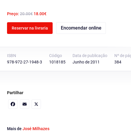
Preço:
20.00€
18.00€
Encomendar online
Reservar na livraria
ISBN
Código
Data de publicação
Nº de pá
978-972-27-1948-3
1018185
Junho de 2011
384
Partilhar
Facebook
Email
X
Mais de
José Milhazes