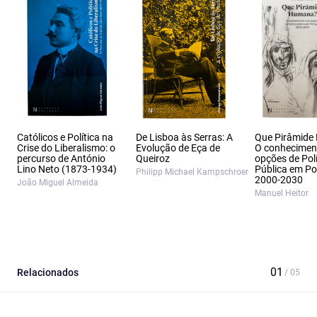
Católicos e Política na
De Lisboa às Serras: A
Que Pirâmid
Crise do Liberalismo: o
Evolução de Eça de
O conhecimen
percurso de António
Queiroz
opções de Polí
Lino Neto (1873‑1934)
Pública em Po
Philipp Michael Kampschroer
2000‑2030
João Miguel Almeida
Manuel Heitor
Relacionados