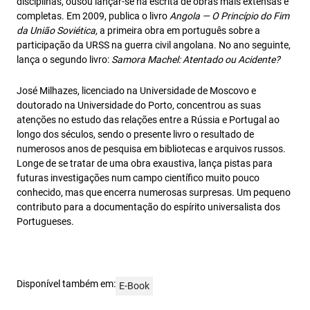
disciplinas, ousou lançar-se na escrita de obras mais extensas e
completas. Em 2009, publica o livro
Angola
—
O Princ
í
pio do Fim
da Uni
ã
o Sovi
é
tica,
a primeira obra em português sobre a
participação da URSS na guerra civil angolana. No ano seguinte,
lança o segundo livro:
Samora Machel: Atentado ou Acidente?
José Milhazes, licenciado na Universidade de Moscovo e
doutorado na Universidade do Porto, concentrou as suas
atenções no estudo das relações entre a Rússia e Portugal ao
longo dos séculos, sendo o presente livro o resultado de
numerosos anos de pesquisa em bibliotecas e arquivos russos.
Longe de se tratar de uma obra exaustiva, lança pistas para
futuras investigações num campo científico muito pouco
conhecido, mas que encerra numerosas surpresas. Um pequeno
contributo para a documentação do espírito universalista dos
Portugueses.
Disponível também em:
E-Book