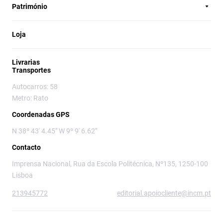
Património
Loja
Livrarias
Transportes
Autocarros: 58
Metro: Rato
Coordenadas GPS
N 38º 43' 4.45" W 9º 9' 6.62"
Contacto
Imprensa Nacional, Rua da Escola Politécnica, Nº135, 1250-100
Lisboa
213945772
editorial.apoiocliente@incm.pt