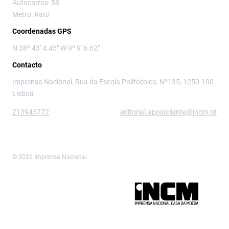
Autocarros: 58
Metro: Rato
Coordenadas GPS
N 38º 43' 4.45" W 9º 9' 6.62"
Contacto
Imprensa Nacional, Rua da Escola Politécnica, Nº135, 1250-100
Lisboa
213945772
editorial.apoiocliente@incm.pt
© 2026 Imprensa Nacional
Imprensa Nacional é a marca editorial da