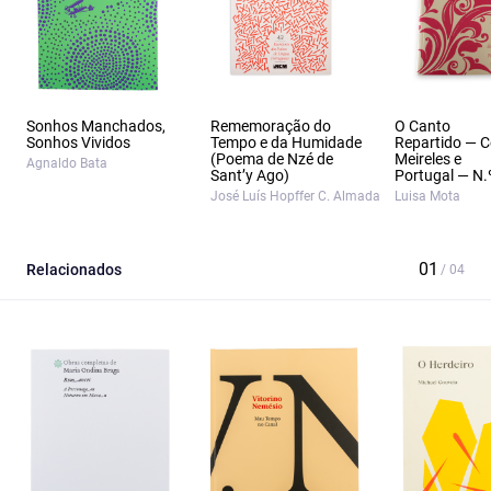
Sonhos Manchados,
Rememoração do
O Canto
Sonhos Vividos
Tempo e da Humidade
Repartido — Ce
(Poema de Nzé de
Meireles e
Agnaldo Bata
Sant’y Ago)
Portugal — N.
José Luís Hopffer C. Almada
Luisa Mota
Relacionados