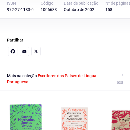
ISBN
Código
Data de publicação
Nº de página
972-27-1183-0
1006683
Outubro de 2002
158
Partilhar
Facebook
Email
X
Mais na coleção
Escritores dos Países de Língua
Portuguesa