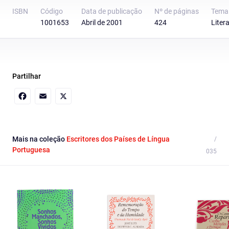
ISBN
Código
Data de publicação
Nº de páginas
Tema
1001653
Abril de 2001
424
Liter
Partilhar
Facebook
Email
X
Mais na coleção
Escritores dos Países de Língua
Portuguesa