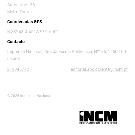
Autocarros: 58
Metro: Rato
Coordenadas GPS
N 38º 43' 4.45" W 9º 9' 6.62"
Contacto
Imprensa Nacional, Rua da Escola Politécnica, Nº135, 1250-100
Lisboa
213945772
editorial.apoiocliente@incm.pt
© 2026 Imprensa Nacional
Imprensa Nacional é a marca editorial da