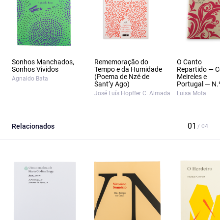
Sonhos Manchados,
Rememoração do
O Canto
Sonhos Vividos
Tempo e da Humidade
Repartido — Ce
(Poema de Nzé de
Meireles e
Agnaldo Bata
Sant’y Ago)
Portugal — N.
José Luís Hopffer C. Almada
Luisa Mota
Relacionados