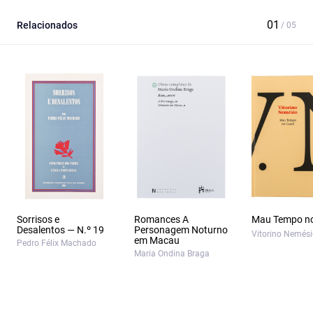
Relacionados
Sorrisos e
Romances A
Mau Tempo no
Desalentos — N.º 19
Personagem Noturno
Vitorino Nemés
em Macau
Pedro Félix Machado
Maria Ondina Braga