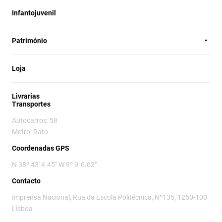
Infantojuvenil
Património
Loja
Livrarias
Transportes
Autocarros: 58
Metro: Rato
Coordenadas GPS
N 38º 43' 4.45" W 9º 9' 6.62"
Contacto
Imprensa Nacional, Rua da Escola Politécnica, Nº135, 1250-100
Lisboa