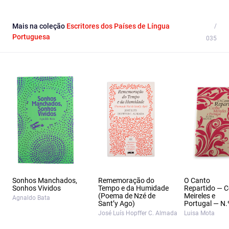
Mais na coleção
Escritores dos Países de Língua
Portuguesa
Sonhos Manchados,
Rememoração do
O Canto
Sonhos Vividos
Tempo e da Humidade
Repartido — Ce
(Poema de Nzé de
Meireles e
Agnaldo Bata
Sant’y Ago)
Portugal — N.
José Luís Hopffer C. Almada
Luisa Mota