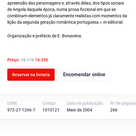
apreensão das personagens e, através delas, dos tipos sociais
de Angola daquela época, numa prosa ficcional em que se
combinam elementos já claramente realistas com momentos da
lição da segunda geração romântica portuguesa.»
In
editorial
Organização e prefácio de E. Bonavena.
Preço:
18.17€
16.35€
Encomendar online
Reservar na livraria
ISBN
Código
Data de publicação
Nº de página
972-27-1266-7
1010121
Maio de 2004
266