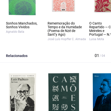
Sonhos Manchados,
Rememoração do
O Canto
Sonhos Vividos
Tempo e da Humidade
Repartido — Ce
(Poema de Nzé de
Meireles e
Agnaldo Bata
Sant’y Ago)
Portugal — N.
José Luís Hopffer C. Almada
Luisa Mota
Relacionados