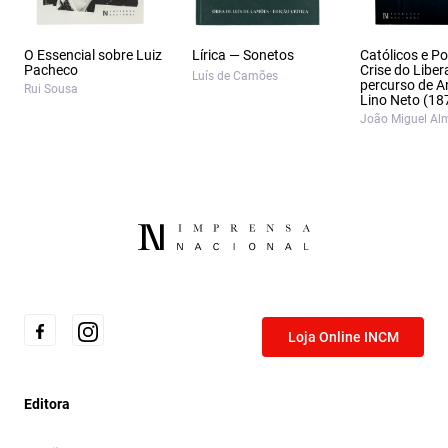
O Essencial sobre Luiz
Lírica — Sonetos
Católicos e Po
Pacheco
Crise do Liber
Luís de Camões
percurso de A
Rui Sousa
Lino Neto (18
João Miguel Al
Loja Online INCM
Editora