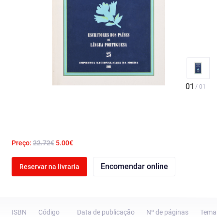
Preço:
22.72€
5.00€
Encomendar online
Reservar na livraria
ISBN
Código
Data de publicação
Nº de páginas
Tema