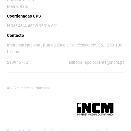
Metro: Rato
Coordenadas GPS
N 38º 43' 4.45" W 9º 9' 6.62"
Contacto
Imprensa Nacional, Rua da Escola Politécnica, Nº135, 1250-100
Lisboa
213945772
editorial.apoiocliente@incm.pt
© 2026 Imprensa Nacional
Imprensa Nacional é a marca editorial da