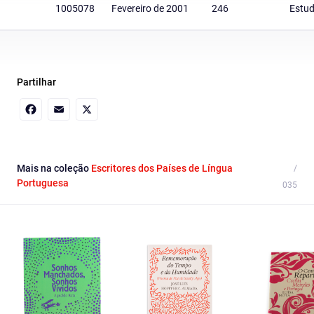
1005078
Fevereiro de 2001
246
Estud
Partilhar
Facebook
Email
X
Mais na coleção
Escritores dos Países de Língua
Portuguesa