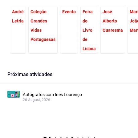
André
Coleção
Evento
Feira
José
Mar
Letria
Grandes
do
Alberto
Joã
Vidas
Livro
Quaresma
Mar
Portuguesas
de
Lisboa
Próximas atividades
Autógrafos com Inês Lourenço
26 August, 2026