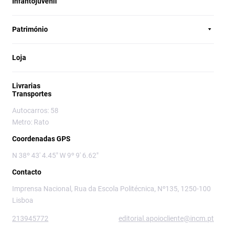
Infantojuvenil
Património
Loja
Livrarias
Transportes
Autocarros: 58
Metro: Rato
Coordenadas GPS
N 38º 43' 4.45" W 9º 9' 6.62"
Contacto
Imprensa Nacional, Rua da Escola Politécnica, Nº135, 1250-100
Lisboa
213945772
editorial.apoiocliente@incm.pt