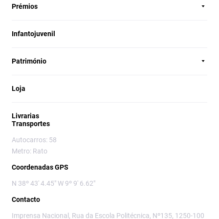
Prémios
Infantojuvenil
Património
Loja
Livrarias
Transportes
Autocarros: 58
Metro: Rato
Coordenadas GPS
N 38º 43' 4.45" W 9º 9' 6.62"
Contacto
Imprensa Nacional, Rua da Escola Politécnica, Nº135, 1250-100