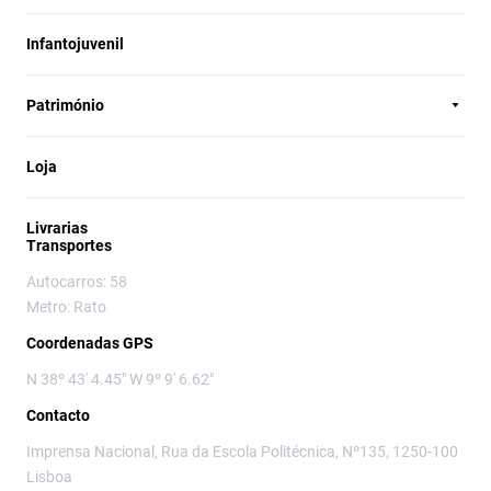
Infantojuvenil
Património
Loja
Livrarias
Transportes
Autocarros: 58
Metro: Rato
Coordenadas GPS
N 38º 43' 4.45" W 9º 9' 6.62"
Contacto
Imprensa Nacional, Rua da Escola Politécnica, Nº135, 1250-100
Lisboa