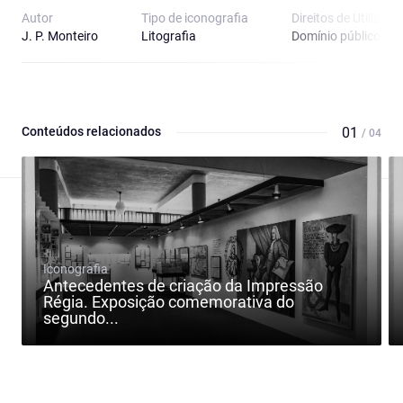
Autor
Tipo de iconografia
Direitos de Utilizaçã
J. P. Monteiro
Litografia
Domínio público
Conteúdos relacionados
01
/ 04
Iconografia
Antecedentes de criação da Impressão
Régia. Exposição comemorativa do
segundo...