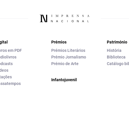
gital
Prémios
Património
vros em PDF
Prémios Literários
História
diolivros
Prémio Jornalismo
Biblioteca
dcasts
Prémio de Arte
Catálogo bi
deos
tações
Infantojuvenil
assatempos