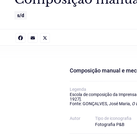
s/d
Facebook
Email
X
Composição manual e mecân
Legenda
Escola de composição da Imprensa 
1927].
Fonte: GONÇALVES, José Maria,
O 
Autor
Tipo de iconografia
Fotografia P&B