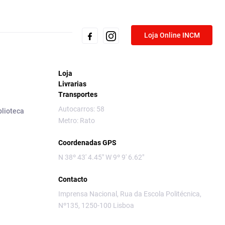
Loja Online INCM
Loja
Livrarias
Transportes
Autocarros: 58
blioteca
Metro: Rato
Coordenadas GPS
N 38º 43' 4.45" W 9º 9' 6.62"
Contacto
Imprensa Nacional, Rua da Escola Politécnica,
Nº135, 1250-100 Lisboa