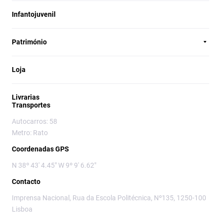
Infantojuvenil
Património
Loja
Livrarias
Transportes
Autocarros: 58
Metro: Rato
Coordenadas GPS
N 38º 43' 4.45" W 9º 9' 6.62"
Contacto
Imprensa Nacional, Rua da Escola Politécnica, Nº135, 1250-100
Lisboa