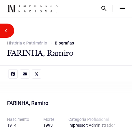
História e Património
Biografias
FARINHA, Ramiro
Facebook
Email
X
FARINHA, Ramiro
Nascimento
Morte
Categoria Proﬁssional
1914
1993
Impressor; Administrador