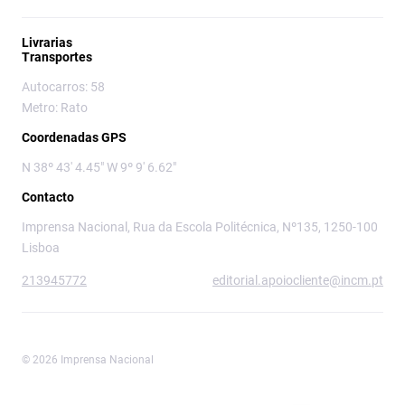
Livrarias
Transportes
Autocarros: 58
Metro: Rato
Coordenadas GPS
N 38º 43' 4.45" W 9º 9' 6.62"
Contacto
Imprensa Nacional, Rua da Escola Politécnica, Nº135, 1250-100
Lisboa
213945772
editorial.apoiocliente@incm.pt
© 2026 Imprensa Nacional