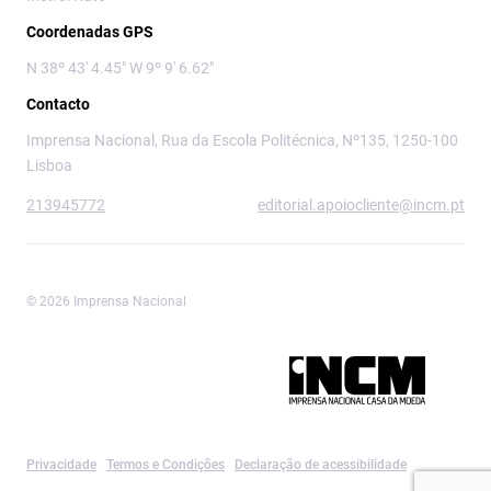
Coordenadas GPS
N 38º 43' 4.45" W 9º 9' 6.62"
Contacto
Imprensa Nacional, Rua da Escola Politécnica, Nº135, 1250-100
Lisboa
213945772
editorial.apoiocliente@incm.pt
© 2026 Imprensa Nacional
Imprensa Nacional é a marca editorial da
Privacidade
Termos e Condições
Declaração de acessibilidade