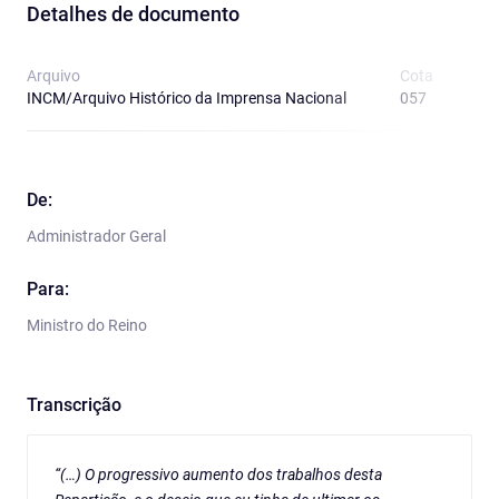
Detalhes de documento
Arquivo
Cota
T
INCM/Arquivo Histórico da Imprensa Nacional
057
E
De:
Administrador Geral
Para:
Ministro do Reino
Transcrição
“(…) O progressivo aumento dos trabalhos desta