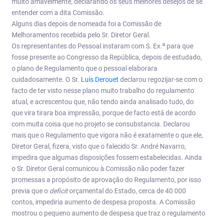
muito amavelmente, declarando os seus melhores desejos de se
entender com a dita Comissão.
Alguns dias depois de nomeada foi a Comissão de
Melhoramentos recebida pelo Sr. Diretor Geral.
a
Os representantes do Pessoal instaram com S. Ex.
para que
fosse presente ao Congresso da República, depois de estudado,
o plano de Regulamento que o pessoal elaborara
cuidadosamente. O Sr.
Luís Derouet
declarou regozijar-se com o
facto de ter visto nesse plano muito trabalho do regulamento
atual, e acrescentou que, não tendo ainda analisado tudo, do
que vira tirara boa impressão, porque de facto está de acordo
com muita coisa que no projeto se consubstancia. Declarou
mais que o Regulamento que vigora não é exatamente o que ele,
Diretor Geral, fizera, visto que o falecido Sr. André Navarro,
impedira que algumas disposições fossem estabelecidas. Ainda
o Sr. Diretor Geral comunicou à Comissão não poder fazer
promessas a propósito de aprovação do Regulamento, por isso
previa que o
deficit
orçamental do Estado, cerca de 40 000
contos, impediria aumento de despesa proposta. A Comissão
mostrou o pequeno aumento de despesa que traz o regulamento