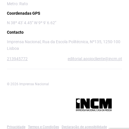
Metro: Rato
Coordenadas GPS
N 38º 43' 4.45" W 9º 9' 6.62"
Contacto
Imprensa Nacional, Rua da Escola Politécnica, Nº135, 1250-100
Lisboa
213945772
editorial.apoiocliente@incm.pt
© 2026 Imprensa Nacional
Imprensa Nacional é a marca editorial da
Privacidade
Termos e Condições
Declaração de acessibilidade