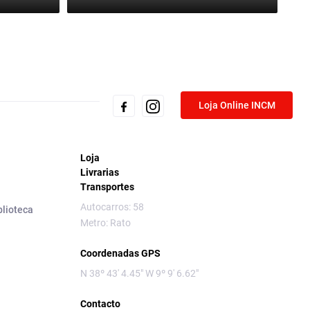
Loja Online INCM
Loja
Livrarias
Transportes
Autocarros: 58
blioteca
Metro: Rato
Coordenadas GPS
N 38º 43' 4.45" W 9º 9' 6.62"
Contacto