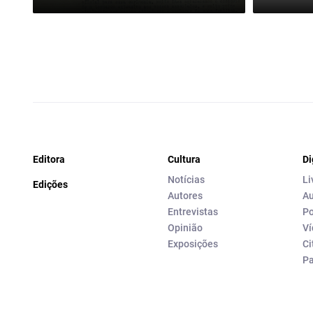
Editora
Cultura
Di
Notícias
Li
Edições
Autores
Au
Entrevistas
Po
Opinião
Ví
Exposições
Ci
P