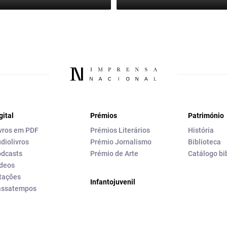
gital
Prémios
Património
vros em PDF
Prémios Literários
História
diolivros
Prémio Jornalismo
Biblioteca
dcasts
Prémio de Arte
Catálogo bi
deos
tações
Infantojuvenil
assatempos